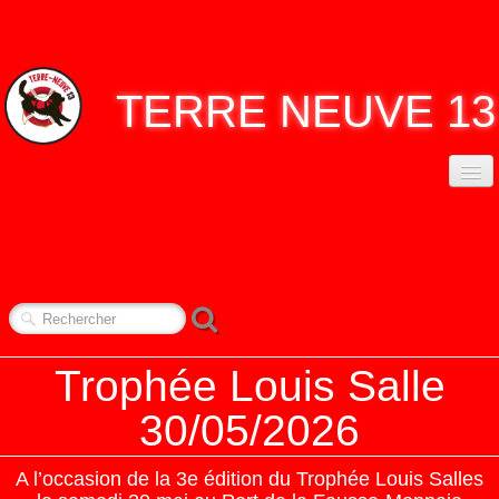
TERRE
NEUVE 13
ACCUEIL
ASSO. TERRE NEUVE 13
▼
CONTACT
NOS RENDEZ-VOUS
▼
Trophée Louis Salle
REPORTAGES
▼
30/05/2026
A l’occasion de la 3e édition du Trophée Louis Salles