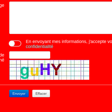
ge
En envoyant mes informations, j'accepte v
confidentialité
de
ché
Envoyer
Effacer