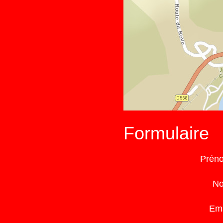
Formulaire
Prén
N
Ema