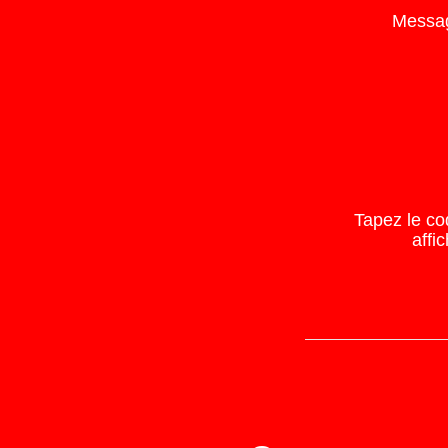
Messa
Tapez le co
affi