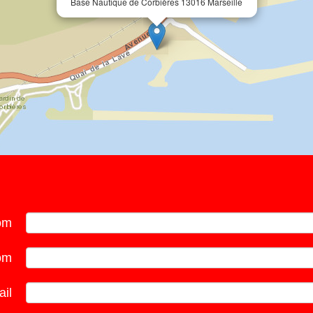
Base Nautique de Corbières 13016 Marseille
om
om
il