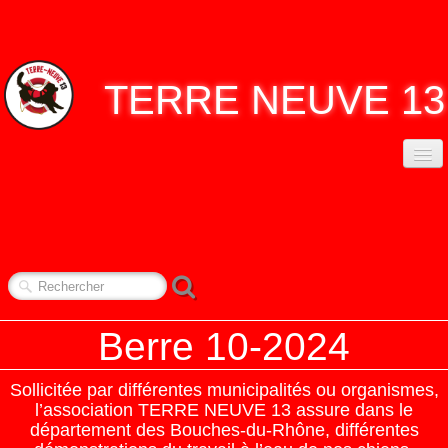
TERRE
NEUVE 13
ACCUEIL
ASSO. TERRE NEUVE 13
▼
CONTACT
NOS RENDEZ-VOUS
▼
Berre 10-2024
REPORTAGES
▼
Sollicitée par différentes municipalités ou organismes,
l’association TERRE NEUVE 13 assure dans le
département des Bouches-du-Rhône, différentes