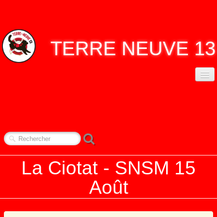
TERRE
NEUVE 13
ACCUEIL
ASSO. TERRE NEUVE 13
▼
CONTACT
NOS RENDEZ-VOUS
▼
La Ciotat - SNSM 15
REPORTAGES
▼
Août