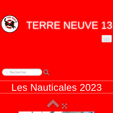
TERRE
NEUVE 13
ACCUEIL
ASSO. TERRE NEUVE 13
▼
CONTACT
NOS RENDEZ-VOUS
▼
Les Nauticales 2023
REPORTAGES
▼