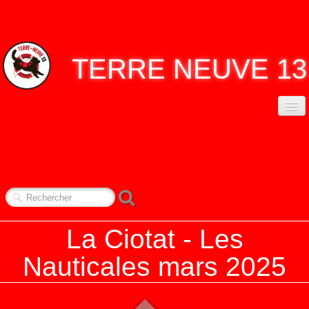
TERRE
NEUVE 13
ACCUEIL
ASSO. TERRE NEUVE 13
▼
CONTACT
NOS RENDEZ-VOUS
▼
La Ciotat - Les
REPORTAGES
▼
Nauticales mars 2025