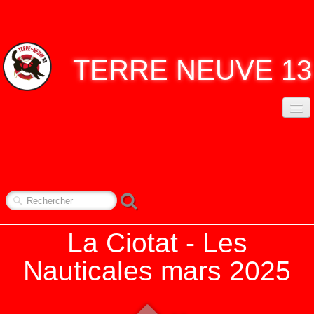
TERRE
NEUVE 13
ACCUEIL
ASSO. TERRE NEUVE 13
▼
CONTACT
NOS RENDEZ-VOUS
▼
La Ciotat - Les
REPORTAGES
▼
Nauticales mars 2025