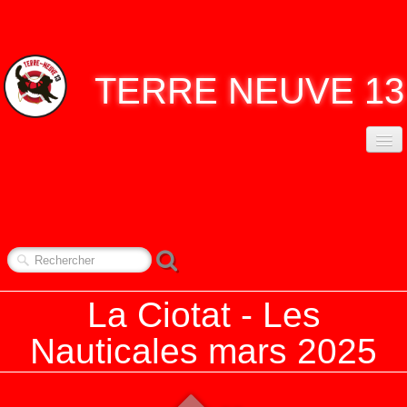
TERRE
NEUVE 13
ACCUEIL
ASSO. TERRE NEUVE 13
▼
CONTACT
NOS RENDEZ-VOUS
▼
La Ciotat - Les
REPORTAGES
▼
Nauticales mars 2025