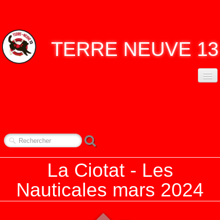
TERRE
NEUVE 13
ACCUEIL
ASSO. TERRE NEUVE 13
▼
CONTACT
NOS RENDEZ-VOUS
▼
La Ciotat - Les
REPORTAGES
▼
Nauticales mars 2024